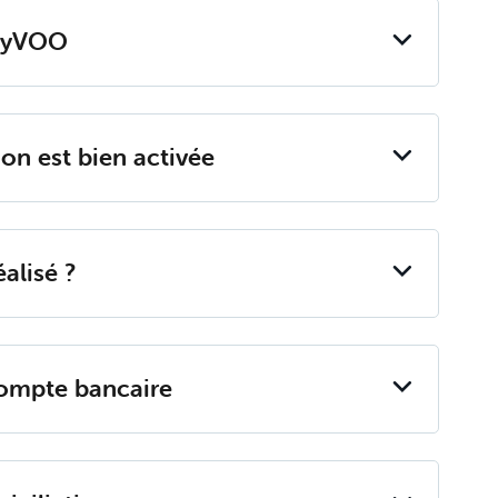
 my­VOO
tion est bien ac­ti­vée
­li­sé ?
compte ban­caire