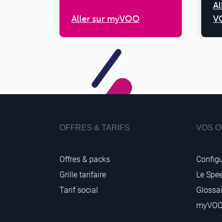
Al
Aller sur myVOO
V
OFFRES & TARIFS
VOS O
Offres & packs
Configu
Grille tarifaire
Le Spe
Tarif social
Glossai
myVO