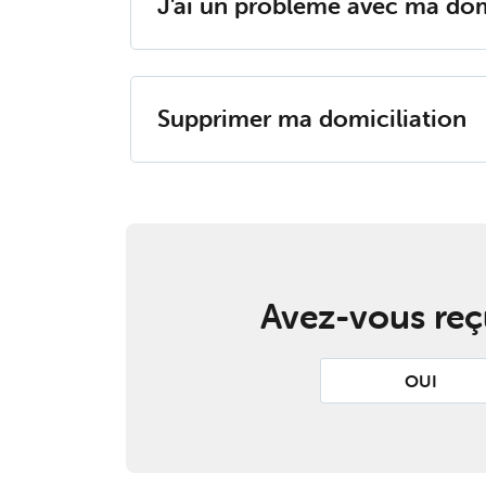
J'ai un pro­blème avec ma do­mi­
Sup­pri­mer ma do­mi­ci­lia­tion
Avez-vous reçu
OUI