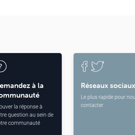
emandez à la
Réseaux sociau
ommunauté
Le plus rapide pour no
contacter
ouver la réponse à
tre question au sein de
otre communauté