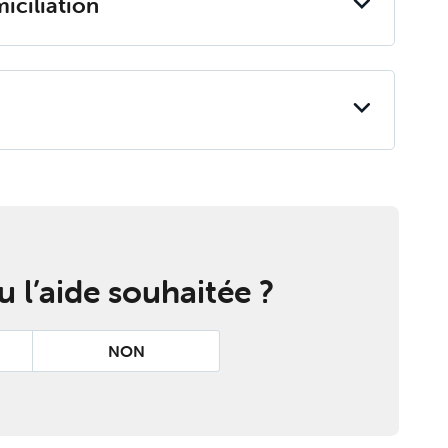
ci­lia­tion
 l’aide souhaitée ?
NON