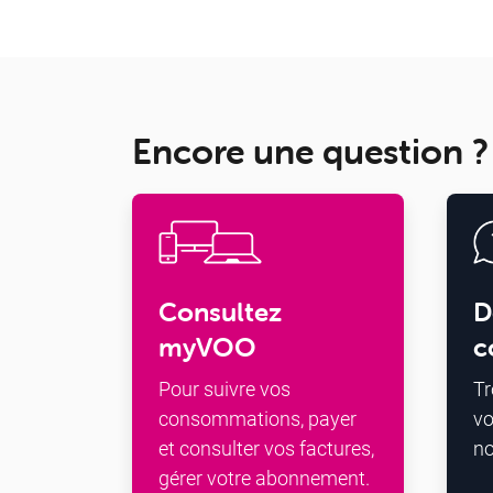
Encore une question ?
Consultez
D
myVOO
c
Pour suivre vos
Tr
consommations, payer
vo
et consulter vos factures,
n
gérer votre abonnement.