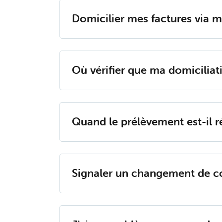
Do­mi­ci­lier mes fac­tures via
Où vé­ri­fier que ma do­mi­ci­lia­
Quand le pré­lè­ve­ment est-il réa
Si­gna­ler un chan­ge­ment de 