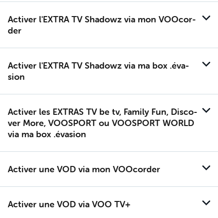
Ac­ti­ver l'EX­TRA TV Sha­dowz via mon VOO­cor­
der
Ac­ti­ver l'EX­TRA TV Sha­dowz via ma box .éva­
sion
Ac­ti­ver les EX­TRAS TV be tv, Fa­mi­ly Fun, Dis­co­
ver More, VOO­SPORT ou VOO­SPORT WORLD
via ma box .éva­sion
Ac­ti­ver une VOD via mon VOO­cor­der
Ac­ti­ver une VOD via VOO TV+