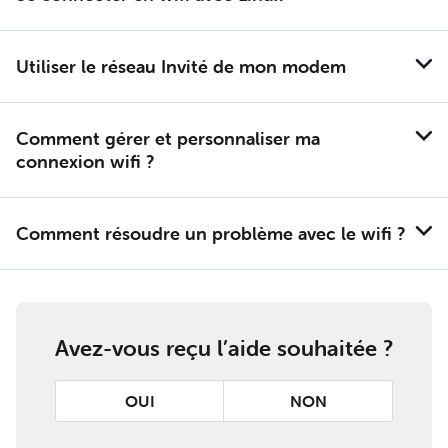
Uti­li­ser le ré­seau In­vi­té de mon mo­dem
Com­ment gé­rer et per­son­na­li­ser ma
connexion wifi ?
Com­ment ré­soudre un pro­blème avec le wifi ?
Avez-vous reçu l’aide souhaitée ?
OUI
NON