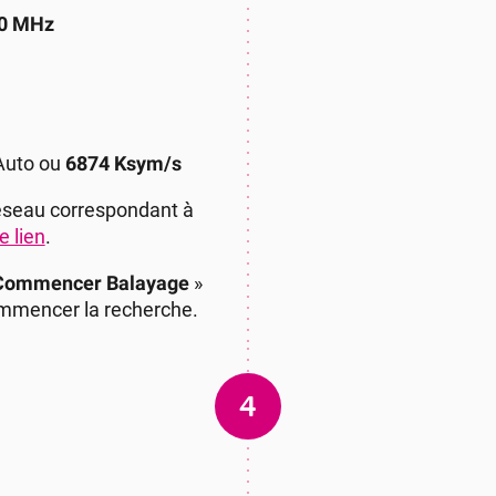
00 MHz
uto ou
6874 Ksym/s
réseau correspondant à
e lien
.
Commencer Balayage
»
mmencer la recherche.
4