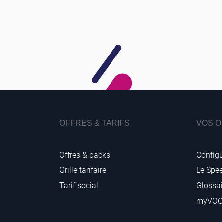
OFFRES & TARIFS
VOS O
Offres & packs
Configu
Grille tarifaire
Le Spe
Tarif social
Glossai
myVO