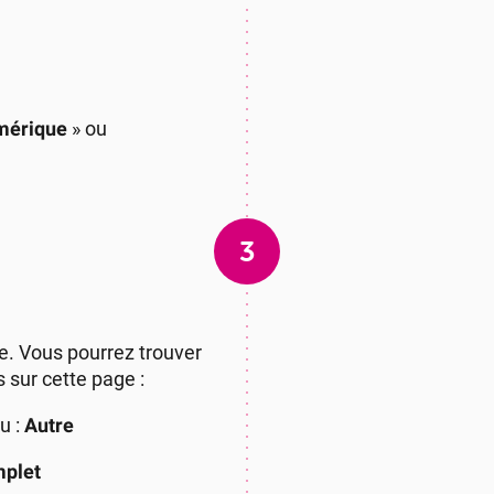
mérique
» ou
3
e. Vous pourrez trouver
 sur cette page :
u :
Autre
mplet