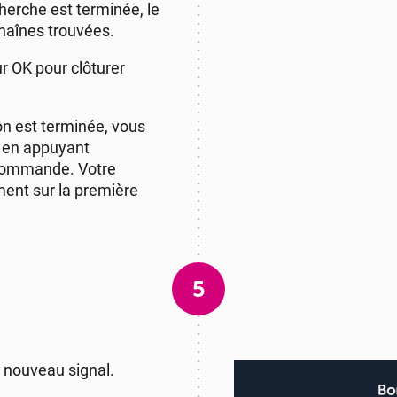
cherche est terminée, le
chaînes trouvées.
r OK pour clôturer
on est terminée, vous
r en appuyant
écommande. Votre
ment sur la première
5
e nouveau signal.