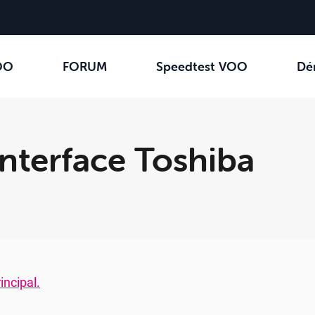
OO
FORUM
Speedtest VOO
Dé
interface Toshiba
incipal.