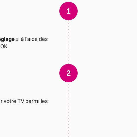
1
églage
» à l'aide des
 OK.
2
r votre TV parmi les