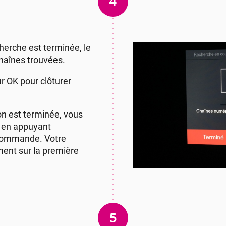
4
cherche est terminée, le
chaînes trouvées.
r OK pour clôturer
on est terminée, vous
r en appuyant
écommande. Votre
ment sur la première
5