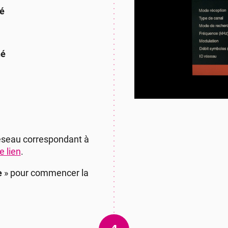
é
né
réseau correspondant à
e lien
.
e
» pour commencer la