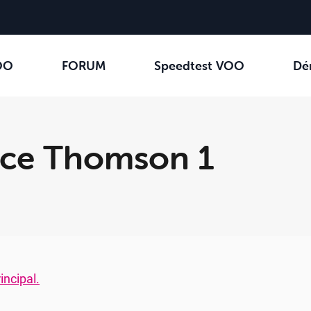
OO
FORUM
Speedtest VOO
Dé
ace Thomson 1
incipal.