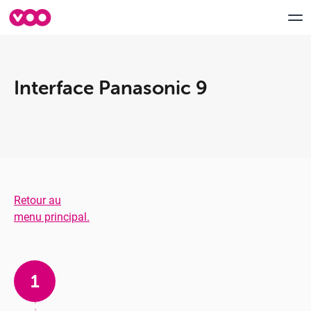
Interface Panasonic 9
Aide & Support
myVOO
FORUM
Speedtest VOO
Retour au
menu principal.
Déménagement
Contactez-nous
1