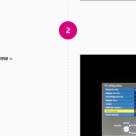
2
ème
».