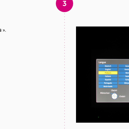
3
s
».