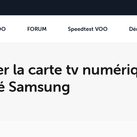
OO
FORUM
Speedtest VOO
Dé
ler la carte tv numéri
lé Samsung