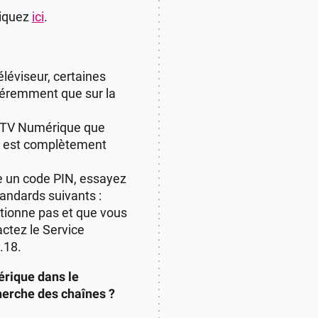
liquez
ici
.
léviseur, certaines
féremment que sur la
te TV Numérique que
s est complètement
e un code PIN, essayez
tandards suivants :
ctionne pas et que vous
actez le Service
.18.
érique dans le
herche des chaînes ?