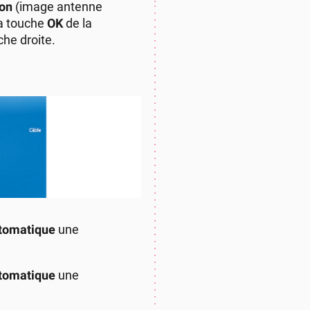
ion
(image antenne
la touche
OK
de la
he droite.
tomatique
une
tomatique
une