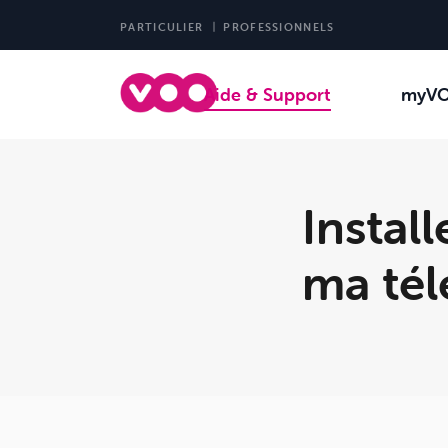
PARTICULIER
PROFESSIONNELS
Aide & Support
myV
Instal
ma té