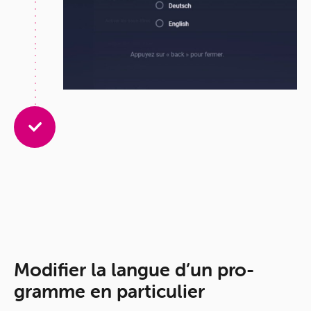
Mo­di­fier la langue d’un pro­
gramme en par­ti­cu­lier