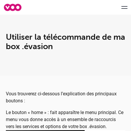
Utiliser la télécommande de ma
Aide & Support
box .évasion
myVOO
FORUM
Speedtest VOO
Vous trouverez ci-dessous l’explication des principaux
Déménagement
boutons :
Contactez-nous
Le bouton « home » : fait apparaître le menu principal. Ce
menu vous donne accès à un ensemble de raccourcis
vers les services et options de votre box .évasion.