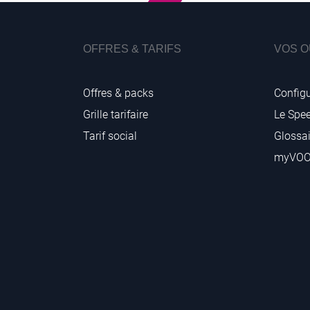
OFFRES & TARIFS
VOS O
Offres & packs
Configu
Grille tarifaire
Le Spe
Tarif social
Glossai
myVO