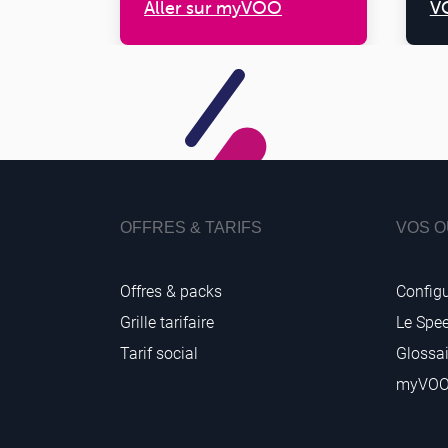
Aller sur myVOO
V
OFFRES & TARIFS
VOS O
Offres & packs
Configu
Grille tarifaire
Le Spe
Tarif social
Glossai
myVO