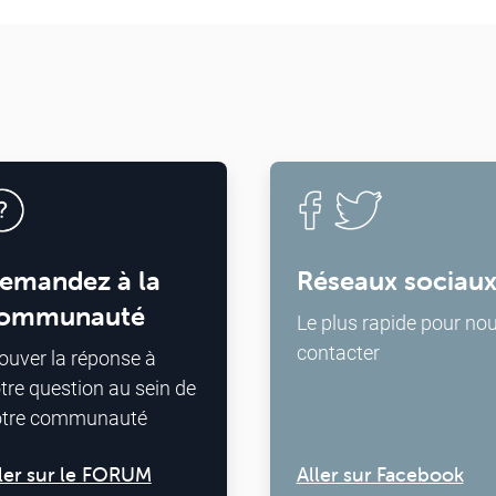
emandez à la
Réseaux sociau
ommunauté
Le plus rapide pour no
contacter
ouver la réponse à
tre question au sein de
otre communauté
ler sur le FORUM
Aller sur Facebook