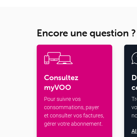
Encore une question ?
Consultez
D
myVOO
c
Pour suivre vos
Tr
consommations, payer
vo
et consulter vos factures,
n
gérer votre abonnement.
Al