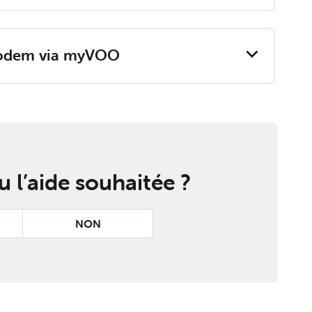
o­dem via my­VOO
 l’aide souhaitée ?
NON