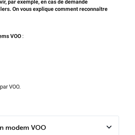
vir, par exemple, en cas de demande
llers. On vous explique comment reconnaître
dems VOO
:
 par VOO.
 mon mo­dem VOO