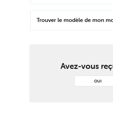
Trou­ver le mo­dèle de mon m
Avez-vous reçu
OUI