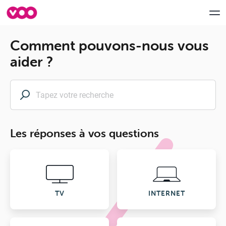
Comment pouvons-nous vous
aider ?
Aide & Support
myVOO
FORUM
Les réponses à vos questions
Speedtest VOO
Déménagement
Contactez-nous
TV
INTERNET