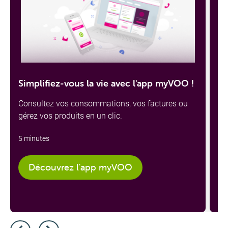
Simplifiez-vous la vie avec l'app myVOO !
Co
Consultez vos consommations, vos factures ou
VO
gérez vos produits en un clic.
to
re
5
minutes
av
4
m
Découvrez l'app myVOO